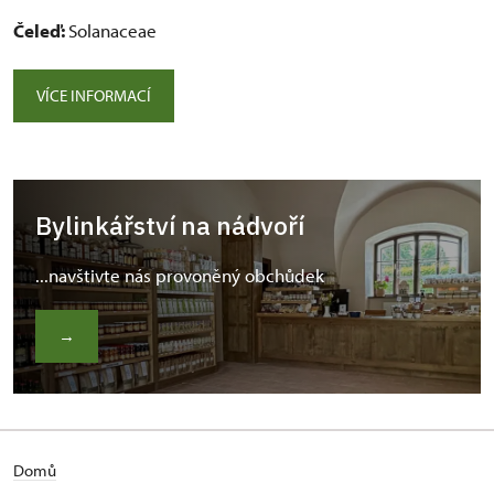
Čeleď:
Solanaceae
VÍCE INFORMACÍ
Bylinkářství na nádvoří
...navštivte nás provoněný obchůdek
→
Domů