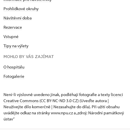
Prohlídkové okruhy
Návštěvní doba
Rezervace
Vstupné
Tipy na výlety
MOHLO BY VÁS ZAJÍMAT
O hospitálu
Fotogalerie
Není-li výslovně uvedeno jinak, podléhají fotografie a texty
licenci
Creative Commons
(CC BY-NC-ND 3.0 CZ) (Uveďte autora |
Neužívejte dílo komerčně | Nezasahujte do díla). Při užití obsahu
uvádějte odkaz na stránky www.npu.cz a „zdroj: Národní památkový
ústav“