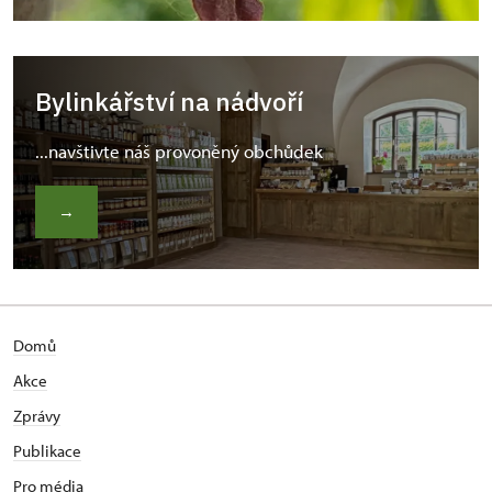
Bylinkářství na nádvoří
...navštivte náš provoněný obchůdek
→
Domů
Akce
Zprávy
Publikace
Pro média