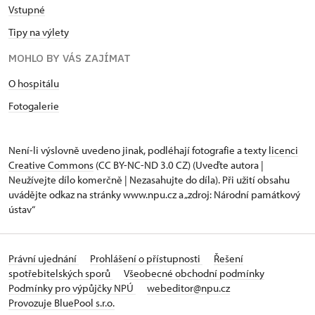
Vstupné
Tipy na výlety
MOHLO BY VÁS ZAJÍMAT
O hospitálu
Fotogalerie
Není-li výslovně uvedeno jinak, podléhají fotografie a texty
licenci
Creative Commons
(CC BY-NC-ND 3.0 CZ) (Uveďte autora |
Neužívejte dílo komerčně | Nezasahujte do díla). Při užití obsahu
uvádějte odkaz na stránky www.npu.cz a „zdroj: Národní památkový
ústav“
Právní ujednání
Prohlášení o přístupnosti
Řešení
spotřebitelských sporů
Všeobecné obchodní podmínky
Podmínky pro výpůjčky NPÚ
webeditor@npu.cz
Provozuje BluePool s.r.o.