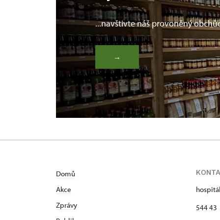
...navštivte náš provoněný obchů
→
KONT
Domů
Akce
hospitá
Zprávy
544 43 