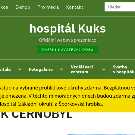
kce
E-shop
Pro média
Kontakt
hospitál Kuks
oficiální webová prezentace
DNEŠNÍ NÁVŠTĚVNÍ DOBA
Vzdělávací
Svatba
pitálu
Fotogalerie
centrum
v hospitál
e vstup na vybrané prohlídkové okruhy zdarma. Bezplatnou v
hrada
Kukský herbář - aneb co u nás roste...
PELYNĚK 
dek je omezená. V těchto mimořádných dnech budou zdarma z
ospitál (základní okruh) a Šporkovská hrobka.
ĚK ČERNOBÝL