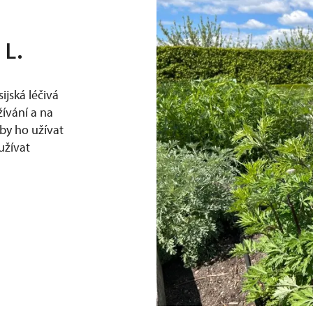
 L.
ijská léčivá
žívání a na
by ho užívat
užívat