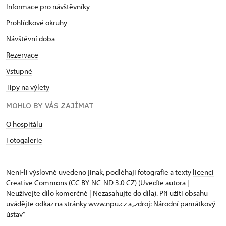
Informace pro návštěvníky
Prohlídkové okruhy
Návštěvní doba
Rezervace
Vstupné
Tipy na výlety
MOHLO BY VÁS ZAJÍMAT
O hospitálu
Fotogalerie
Není-li výslovně uvedeno jinak, podléhají fotografie a texty
licenci
Creative Commons
(CC BY-NC-ND 3.0 CZ) (Uveďte autora |
Neužívejte dílo komerčně | Nezasahujte do díla). Při užití obsahu
uvádějte odkaz na stránky www.npu.cz a „zdroj: Národní památkový
ústav“