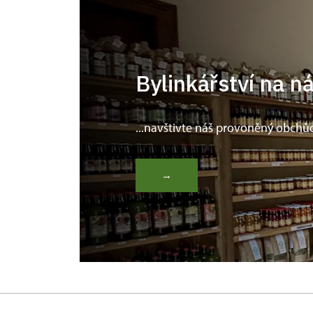
Bylinkářství na n
...navštivte náš provoněný obchů
→