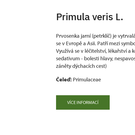
Primula veris L.
Prvosenka jarní (petrklíč) je vytrval
se v Evropě a Asii. Patří mezi symbo
Využívá se v léčitelství, lékařství a
sedativum - bolesti hlavy, nespav
záněty dýchacích cest)
Čeleď:
Primulaceae
VÍCE INFORMACÍ