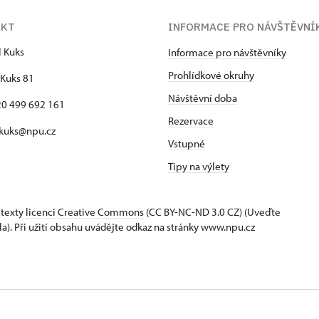
AKT
INFORMACE PRO NÁVŠTĚVNÍ
l Kuks
Informace pro návštěvníky
Prohlídkové okruhy
Kuks 81
Návštěvní doba
420 499 692 161
Rezervace
 kuks@npu.cz
Vstupné
Tipy na výlety
 texty
licenci Creative Commons
(CC BY-NC-ND 3.0 CZ) (Uveďte
la). Při užití obsahu uvádějte odkaz na stránky www.npu.cz