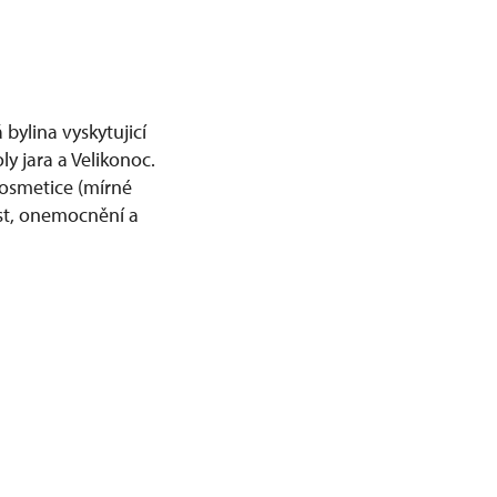
á bylina vyskytujicí
ly jara a Velikonoc.
 kosmetice (mírné
ost, onemocnění a