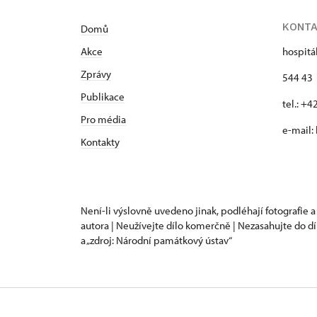
KONT
Domů
Akce
hospitá
Zprávy
544 43 
Publikace
tel.: +
Pro média
e-mail:
Kontakty
Není-li výslovně uvedeno jinak, podléhají fotografie a
autora | Neužívejte dílo komerčně | Nezasahujte do dí
a „zdroj: Národní památkový ústav“