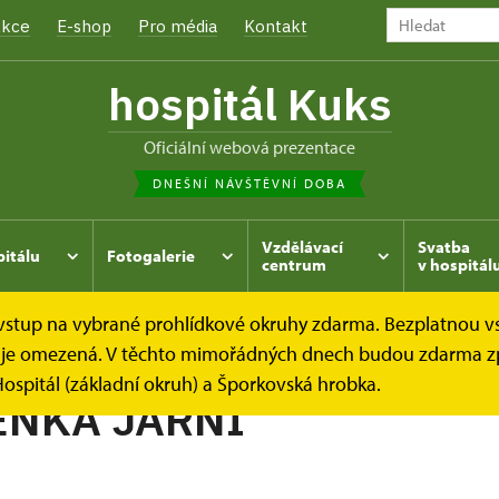
kce
E-shop
Pro média
Kontakt
hospitál Kuks
oficiální webová prezentace
DNEŠNÍ NÁVŠTĚVNÍ DOBA
Vzdělávací
Svatba
pitálu
Fotogalerie
centrum
v hospitál
e vstup na vybrané prohlídkové okruhy zdarma. Bezplatnou v
hrada
Kukský herbář - aneb co u nás roste...
PRVOSENK
dek je omezená. V těchto mimořádných dnech budou zdarma z
ospitál (základní okruh) a Šporkovská hrobka.
ENKA JARNÍ