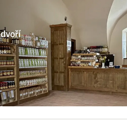
ádvoří
dek