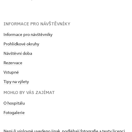
INFORMACE PRO NÁVŠTĚVNÍKY
Informace pro návštěvníky
Prohlídkové okruhy
Návštěvní doba
Rezervace
Vstupné
Tipy na výlety
MOHLO BY VÁS ZAJÍMAT
O hospitálu
Fotogalerie
Není-li výslovně uvedeno jinak, podléhají fotografie a texty
licenci