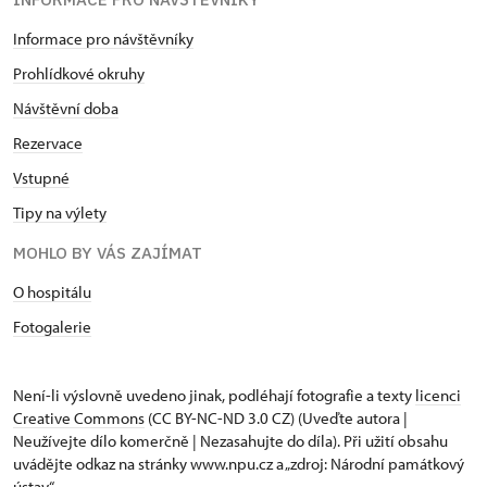
Informace pro návštěvníky
Prohlídkové okruhy
Návštěvní doba
Rezervace
Vstupné
Tipy na výlety
MOHLO BY VÁS ZAJÍMAT
O hospitálu
Fotogalerie
Není-li výslovně uvedeno jinak, podléhají fotografie a texty
licenci
Creative Commons
(CC BY-NC-ND 3.0 CZ) (Uveďte autora |
Neužívejte dílo komerčně | Nezasahujte do díla). Při užití obsahu
uvádějte odkaz na stránky www.npu.cz a „zdroj: Národní památkový
ústav“