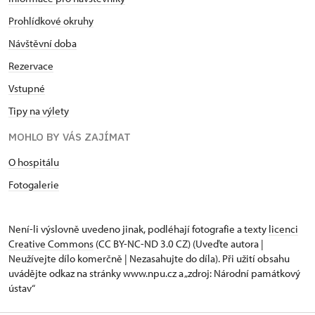
Prohlídkové okruhy
Návštěvní doba
Rezervace
Vstupné
Tipy na výlety
MOHLO BY VÁS ZAJÍMAT
O hospitálu
Fotogalerie
Není-li výslovně uvedeno jinak, podléhají fotografie a texty
licenci
Creative Commons
(CC BY-NC-ND 3.0 CZ) (Uveďte autora |
Neužívejte dílo komerčně | Nezasahujte do díla). Při užití obsahu
uvádějte odkaz na stránky www.npu.cz a „zdroj: Národní památkový
ústav“