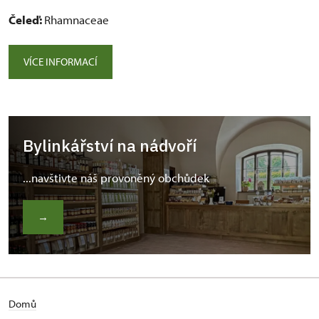
Čeleď:
Rhamnaceae
VÍCE INFORMACÍ
Bylinkářství na nádvoří
...navštivte náš provoněný obchůdek
→
Domů