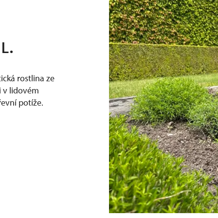
L.
ická rostlina ze
i v lidovém
řevní potíže.