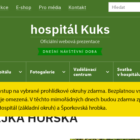
kce
E-shop
Pro média
Kontakt
hospitál Kuks
oficiální webová prezentace
DNEŠNÍ NÁVŠTĚVNÍ DOBA
Vzdělávací
Svatba
pitálu
Fotogalerie
centrum
v hospitál
e vstup na vybrané prohlídkové okruhy zdarma. Bezplatnou v
hrada
Kukský herbář - aneb co u nás roste...
SATUREJK
dek je omezená. V těchto mimořádných dnech budou zdarma z
ospitál (základní okruh) a Šporkovská hrobka.
EJKA HORSKÁ