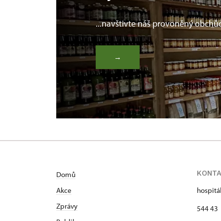
...navštivte náš provoněný obchů
→
KONT
Domů
Akce
hospitá
Zprávy
544 43 