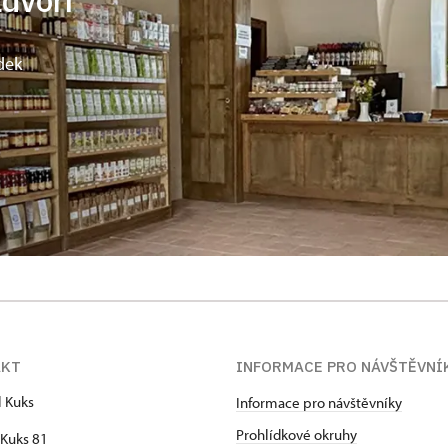
ádvoří
dek
AKT
INFORMACE PRO NÁVŠTĚVNÍ
l Kuks
Informace pro návštěvníky
Prohlídkové okruhy
Kuks 81