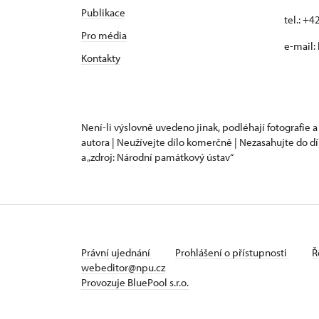
Publikace
tel.: +
Pro média
e-mail:
Kontakty
Není-li výslovně uvedeno jinak, podléhají fotografie a
autora | Neužívejte dílo komerčně | Nezasahujte do dí
a „zdroj: Národní památkový ústav“
Právní ujednání
Prohlášení o přístupnosti
Ř
webeditor@npu.cz
Provozuje BluePool s.r.o.