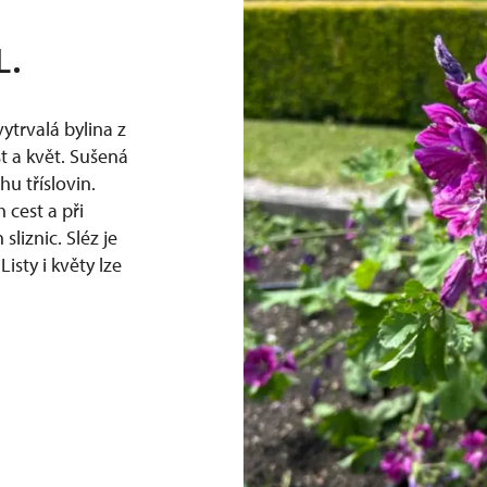
L.
ytrvalá bylina z
t a květ. Sušená
hu tříslovin.
 cest a při
liznic. Sléz je
sty i květy lze