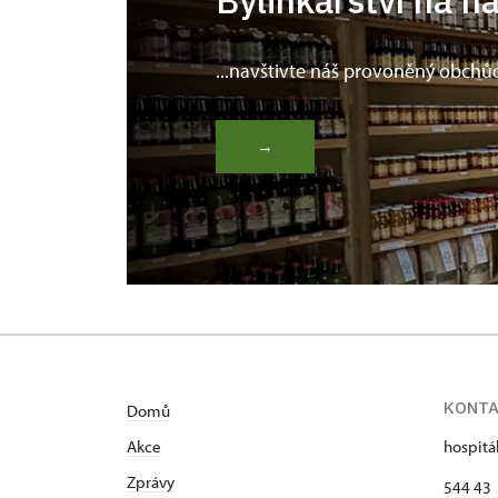
Bylinkářství na n
...navštivte náš provoněný obchů
→
KONT
Domů
Akce
hospitá
Zprávy
544 43 