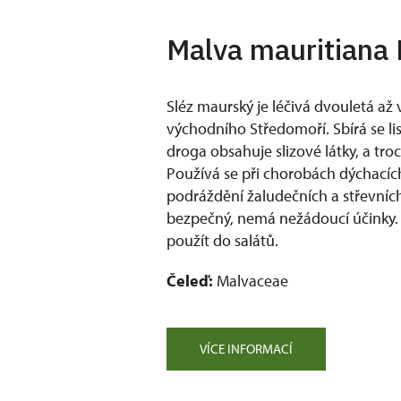
Malva mauritiana 
Sléz maurský je léčivá dvouletá až v
východního Středomoří. Sbírá se lis
droga obsahuje slizové látky, a troc
Používá se při chorobách dýchacích
podráždění žaludečních a střevních s
bezpečný, nemá nežádoucí účinky. Li
použít do salátů.
Čeleď:
Malvaceae
VÍCE INFORMACÍ