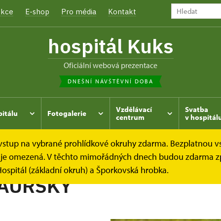
kce
E-shop
Pro média
Kontakt
hospitál Kuks
oficiální webová prezentace
DNEŠNÍ NÁVŠTĚVNÍ DOBA
Vzdělávací
Svatba
pitálu
Fotogalerie
centrum
v hospitál
e vstup na vybrané prohlídkové okruhy zdarma. Bezplatnou v
hrada
Kukský herbář - aneb co u nás roste...
SLÉZ MAU
dek je omezená. V těchto mimořádných dnech budou zdarma z
ospitál (základní okruh) a Šporkovská hrobka.
MAURSKÝ