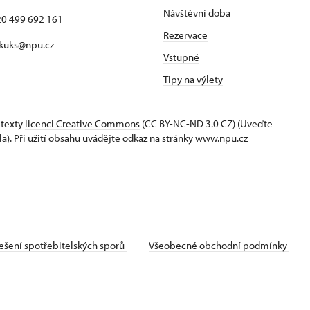
Návštěvní doba
420 499 692 161
Rezervace
 kuks@npu.cz
Vstupné
Tipy na výlety
 texty
licenci Creative Commons
(CC BY-NC-ND 3.0 CZ) (Uveďte
la). Při užití obsahu uvádějte odkaz na stránky www.npu.cz
ešení spotřebitelských sporů
Všeobecné obchodní podmínky