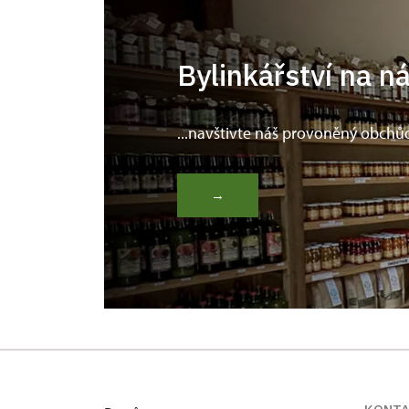
Bylinkářství na n
...navštivte náš provoněný obchů
→