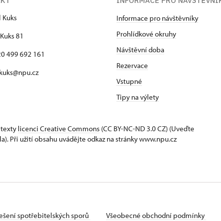
AKT
INFORMACE PRO NÁVŠTĚVNÍ
l Kuks
Informace pro návštěvníky
Prohlídkové okruhy
Kuks 81
Návštěvní doba
420 499 692 161
Rezervace
 kuks@npu.cz
Vstupné
Tipy na výlety
 texty
licenci Creative Commons
(CC BY-NC-ND 3.0 CZ) (Uveďte
la). Při užití obsahu uvádějte odkaz na stránky www.npu.cz
ešení spotřebitelských sporů
Všeobecné obchodní podmínky