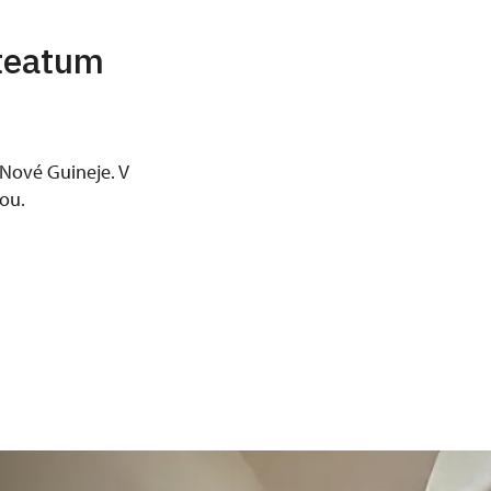
teatum
a Nové Guineje. V
kou.