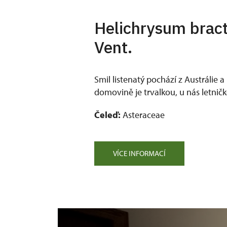
Helichrysum brac
Vent.
Smil listenatý pochází z Austrálie 
domovině je trvalkou, u nás letnič
Čeleď:
Asteraceae
VÍCE INFORMACÍ