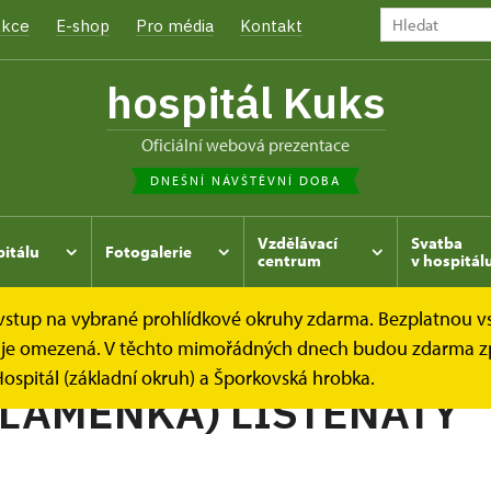
kce
E-shop
Pro média
Kontakt
hospitál Kuks
oficiální webová prezentace
DNEŠNÍ NÁVŠTĚVNÍ DOBA
Vzdělávací
Svatba
pitálu
Fotogalerie
centrum
v hospitál
e vstup na vybrané prohlídkové okruhy zdarma. Bezplatnou v
hrada
Kukský herbář - aneb co u nás roste...
SMIL (SLA
dek je omezená. V těchto mimořádných dnech budou zdarma z
ospitál (základní okruh) a Šporkovská hrobka.
SLAMĚNKA) LISTENATÝ