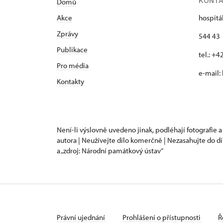
KONT
Domů
Akce
hospitá
Zprávy
544 43 
Publikace
tel.: +
Pro média
e-mail:
Kontakty
Není-li výslovně uvedeno jinak, podléhají fotografie a
autora | Neužívejte dílo komerčně | Nezasahujte do dí
a „zdroj: Národní památkový ústav“
Právní ujednání
Prohlášení o přístupnosti
Ř