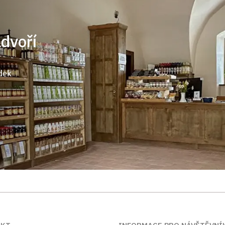
ádvoří
dek