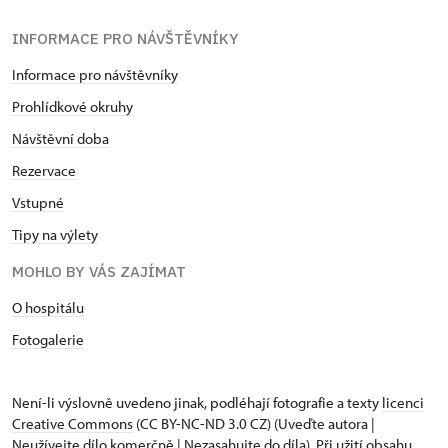
INFORMACE PRO NÁVŠTĚVNÍKY
Informace pro návštěvníky
Prohlídkové okruhy
Návštěvní doba
Rezervace
Vstupné
Tipy na výlety
MOHLO BY VÁS ZAJÍMAT
O hospitálu
Fotogalerie
Není-li výslovně uvedeno jinak, podléhají fotografie a texty
licenci
Creative Commons
(CC BY-NC-ND 3.0 CZ) (Uveďte autora |
Neužívejte dílo komerčně | Nezasahujte do díla). Při užití obsahu