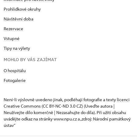
Prohlídkové okruhy
Návštěvní doba
Rezervace
Vstupné
Tipy na výlety
MOHLO BY VÁS ZAJÍMAT
O hospitálu
Fotogalerie
Není-li výslovně uvedeno jinak, podléhají fotografie a texty
licenci
Creative Commons
(CC BY-NC-ND 3.0 CZ) (Uveďte autora |
Neužívejte dílo komerčně | Nezasahujte do díla). Při užití obsahu
uvádějte odkaz na stránky www.npu.cz a „zdroj: Národní památkový
ústav“