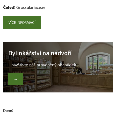
Čeleď:
Grossulariaceae
VÍCE INFORMACÍ
Bylinkářství na nádvoří
...navštivte náš provoněný obchůdek
→
Domů