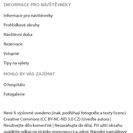
INFORMACE PRO NÁVŠTĚVNÍKY
Informace pro návštěvníky
Prohlídkové okruhy
Návštěvní doba
Rezervace
Vstupné
Tipy na výlety
MOHLO BY VÁS ZAJÍMAT
O hospitálu
Fotogalerie
Není-li výslovně uvedeno jinak, podléhají fotografie a texty
licenci
Creative Commons
(CC BY-NC-ND 3.0 CZ) (Uveďte autora |
Neužívejte dílo komerčně | Nezasahujte do díla). Při užití obsahu
uvádějte odkaz na stránky www.npu.cz a „zdroj: Národní památkový