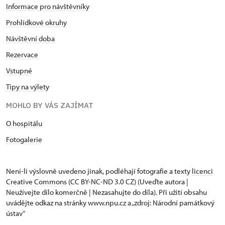
Informace pro návštěvníky
Prohlídkové okruhy
Návštěvní doba
Rezervace
Vstupné
Tipy na výlety
MOHLO BY VÁS ZAJÍMAT
O hospitálu
Fotogalerie
Není-li výslovně uvedeno jinak, podléhají fotografie a texty
licenci
Creative Commons
(CC BY-NC-ND 3.0 CZ) (Uveďte autora |
Neužívejte dílo komerčně | Nezasahujte do díla). Při užití obsahu
uvádějte odkaz na stránky www.npu.cz a „zdroj: Národní památkový
ústav“