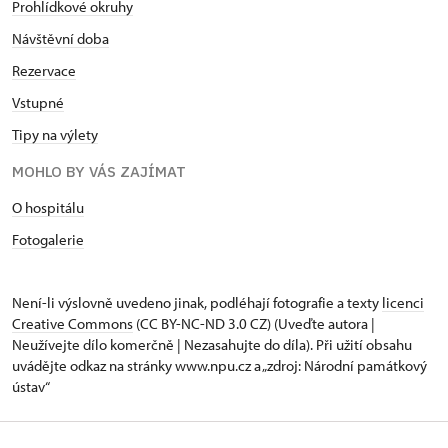
Prohlídkové okruhy
Návštěvní doba
Rezervace
Vstupné
Tipy na výlety
MOHLO BY VÁS ZAJÍMAT
O hospitálu
Fotogalerie
Není-li výslovně uvedeno jinak, podléhají fotografie a texty
licenci
Creative Commons
(CC BY-NC-ND 3.0 CZ) (Uveďte autora |
Neužívejte dílo komerčně | Nezasahujte do díla). Při užití obsahu
uvádějte odkaz na stránky www.npu.cz a „zdroj: Národní památkový
ústav“