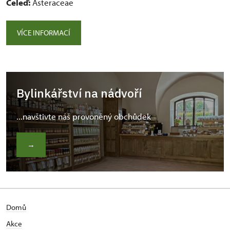
Čeleď:
Asteraceae
VÍCE INFORMACÍ
Bylinkářství na nádvoří
...navštivte náš provoněný obchůdek
→
Domů
Akce