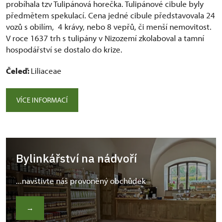
probíhala tzv Tulipánová horečka. Tulipánové cibule byly
předmětem spekulací. Cena jedné cibule představovala 24
vozů s obilím, 4 krávy, nebo 8 vepřů, či menší nemovitost.
V roce 1637 trh s tulipány v Nizozemí zkolaboval a tamní
hospodářství se dostalo do krize.
Čeleď:
Liliaceae
VÍCE INFORMACÍ
Bylinkářství na nádvoří
...navštivte náš provoněný obchůdek
→