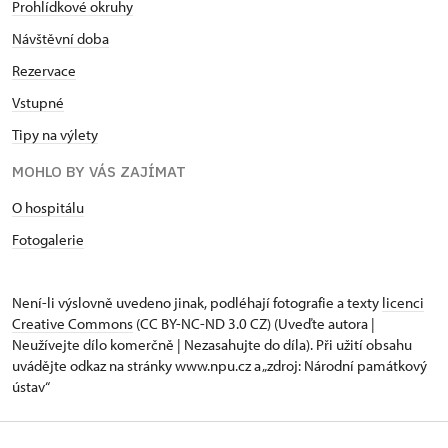
Prohlídkové okruhy
Návštěvní doba
Rezervace
Vstupné
Tipy na výlety
MOHLO BY VÁS ZAJÍMAT
O hospitálu
Fotogalerie
Není-li výslovně uvedeno jinak, podléhají fotografie a texty
licenci
Creative Commons
(CC BY-NC-ND 3.0 CZ) (Uveďte autora |
Neužívejte dílo komerčně | Nezasahujte do díla). Při užití obsahu
uvádějte odkaz na stránky www.npu.cz a „zdroj: Národní památkový
ústav“