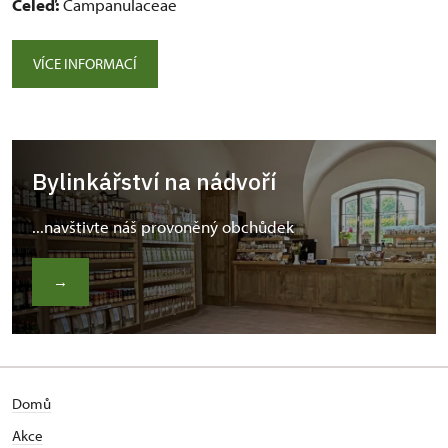
Čeleď:
Campanulaceae
VÍCE INFORMACÍ
Bylinkářství na nádvoří
...navštivte náš provoněný obchůdek
→
Domů
Akce