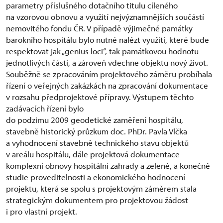
parametry příslušného dotačního titulu cíleného
na vzorovou obnovu a využití nejvýznamnějších součástí
nemovitého fondu ČR. V případě výjimečné památky
barokního hospitálu bylo nutné nalézt využití, které bude
respektovat jak „genius loci“, tak památkovou hodnotu
jednotlivých částí, a zároveň vdechne objektu nový život.
Souběžně se zpracováním projektového záměru probíhala
řízení o veřejných zakázkách na zpracování dokumentace
v rozsahu předprojektové přípravy. Výstupem těchto
zadávacích řízení bylo
do podzimu 2009 geodetické zaměření hospitálu,
stavebně historický průzkum doc. PhDr. Pavla Vlčka
a vyhodnocení stavebně technického stavu objektů
v areálu hospitálu, dále projektová dokumentace
komplexní obnovy hospitální zahrady a zeleně, a konečně
studie proveditelnosti a ekonomického hodnocení
projektu, která se spolu s projektovým záměrem stala
strategickým dokumentem pro projektovou žádost
i pro vlastní projekt.