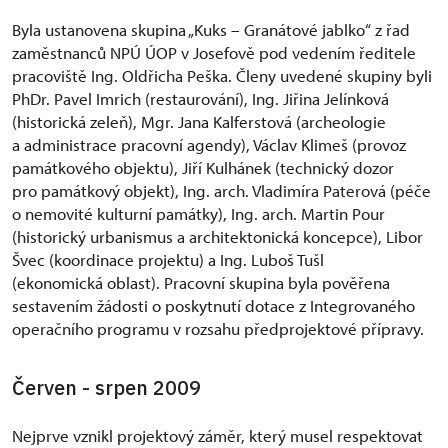
Byla ustanovena skupina „Kuks – Granátové jablko“ z řad
zaměstnanců NPÚ ÚOP v Josefově pod vedením ředitele
pracoviště Ing. Oldřicha Peška. Členy uvedené skupiny byli
PhDr. Pavel Imrich (restaurování), Ing. Jiřina Jelínková
(historická zeleň), Mgr. Jana Kalferstová (archeologie
a administrace pracovní agendy), Václav Klimeš (provoz
památkového objektu), Jiří Kulhánek (technický dozor
pro památkový objekt), Ing. arch. Vladimíra Paterová (péče
o nemovité kulturní památky), Ing. arch. Martin Pour
(historický urbanismus a architektonická koncepce), Libor
Švec (koordinace projektu) a Ing. Luboš Tušl
(ekonomická oblast). Pracovní skupina byla pověřena
sestavením žádosti o poskytnutí dotace z Integrovaného
operačního programu v rozsahu předprojektové přípravy.
Červen - srpen 2009
Nejprve vznikl projektový záměr, který musel respektovat