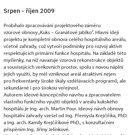
Srpen - říjen 2009
Probíhalo zpracovávání projektového záměru
vzorové obnovy „Kuks – Granátové jablko“. Hlavní idejí
projektu je kompletní obnova celého hospitálního areálu,
včetně zahrady, což vytvoří podmínky pro rozvoj aktivit
respektujících primární funkce hospitálu. Na základě této
myšlenky, na níž navazuje vzorová rekonstrukce objektů
a souvisejících venkovních prostor, spolu s novou náplní
jejich využití, by měl vzniknout areál atraktivní nejen
pro frekventanty široké škály vzdělávacích programů, ale
sekundárně i pro širokou veřejnost.
Autorem ideově-koncepčního návrhu a zpracovatelem
vlastního funkčního využití objektů v areálu kukského
hospitálu je Ing. arch. Martin Pour. Ideový návrh obnovy
hospitální zahrady vzešel od Ing. Přemysla Krejčiříka, PhD.
a Ing. arch. Kamily Krejčíříkové PhD., s konzultačním
přispěním Ing. Jiřiny Jelínkové.